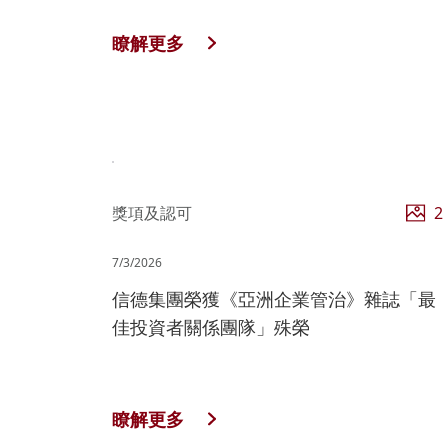
瞭解更多
獎項及認可
2
7/3/2026
信德集團榮獲《亞洲企業管治》雜誌「最
佳投資者關係團隊」殊榮
瞭解更多