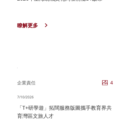
瞭解更多
企業責任
4
7/10/2026
「T+研學遊」拓闊服務版圖攜手教育界共
育灣區文旅人才