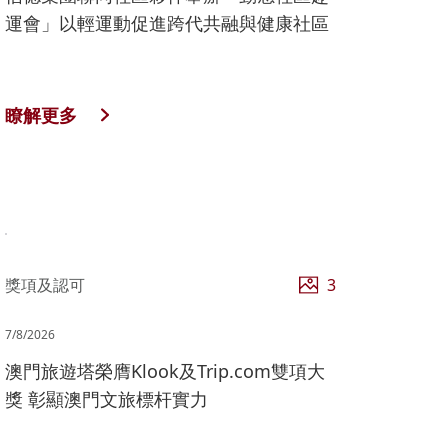
運會」以輕運動促進跨代共融與健康社區
瞭解更多
獎項及認可
3
7/8/2026
澳門旅遊塔榮膺Klook及Trip.com雙項大
獎 彰顯澳門文旅標杆實力