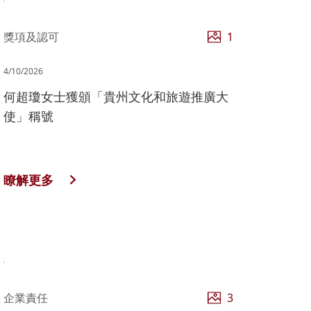
獎項及認可
1
4/10/2026
何超瓊女士獲頒「貴州文化和旅遊推廣大
使」稱號
瞭解更多
企業責任
3