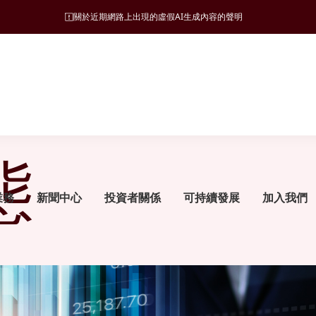
態
業務
新聞中心
投資者關係
可持續發展
加入我們
可持續發展管理
旅遊
願景、使命和營商宗旨
新聞稿
監管披露
ESG 支柱
地產
集團發展里程碑
管治架構
酒店
財務報告
自然諧和
物業發展
管理層簡介
可持續發展目標
文化與消閑
公告及通函
商社共榮
物業銷售及