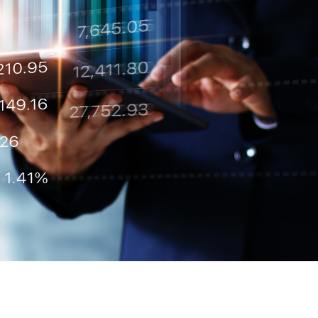
主席報告書
持份者參與
零售
協作共融
物業管理
風險管理
匠心摯誠
政策及聲明
主要財務數據
收益表摘要
資產負債表摘要