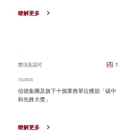
瞭解更多
獎項及認可
1
7/2/2026
信德集團及旗下十個業務單位獲頒「碳中
和先鋒大獎」
瞭解更多