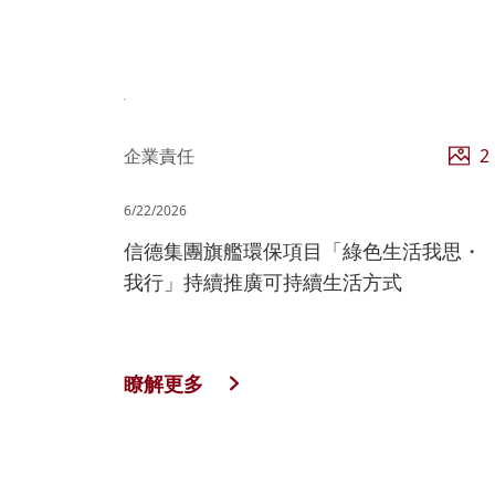
企業責任
2
6/22/2026
信德集團旗艦環保項目「綠色生活我思・
我行」持續推廣可持續生活方式
瞭解更多