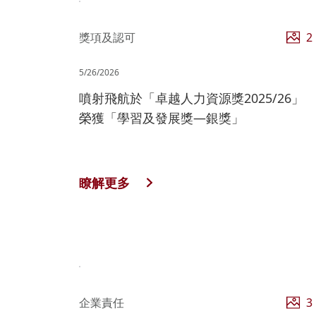
獎項及認可
2
5/26/2026
噴射飛航於「卓越人力資源獎2025/26」
榮獲「學習及發展獎—銀獎」
瞭解更多
企業責任
3