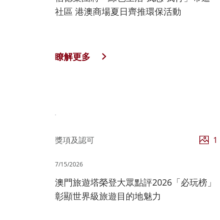
社區 港澳商場夏日齊推環保活動
瞭解更多
獎項及認可
1
7/15/2026
澳門旅遊塔榮登大眾點評2026「必玩榜」
彰顯世界級旅遊目的地魅力