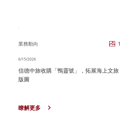
業務動向
1
6/15/2026
信德中旅收購「鴨靈號」，拓展海上文旅
版圖
瞭解更多