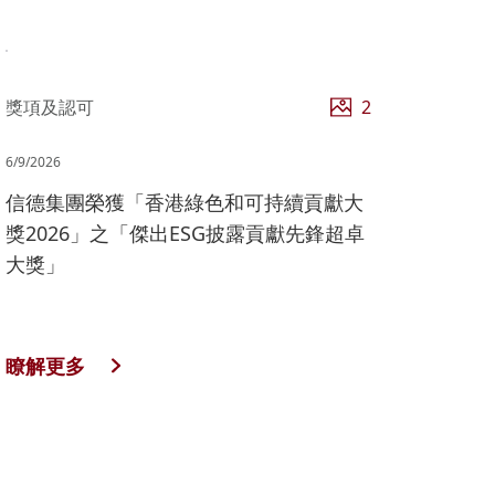
獎項及認可
2
6/9/2026
信德集團榮獲「香港綠色和可持續貢獻大
獎2026」之「傑出ESG披露貢獻先鋒超卓
大獎」
瞭解更多