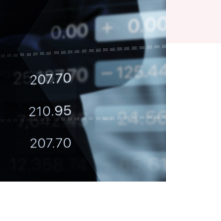
刊物
公司簡報
企業通訊
分析員
股份資料
發布公司通訊
投資者關係聯絡資料