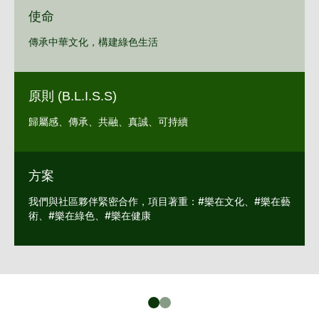
使命
者
ESG
傳承中華文化，構建綠色生活
服
支
務
柱
原則 (B.L.I.S.S)
投
自
歸屬感、傳承、共融、真誠、可持續
資
然
者
諧
方案
日
和
我們與社區夥伴緊密合作，項目著重：#樂在文化、#樂在藝
誌
商
術、#樂在綠色、#樂在健康
公
社
司
共
簡
榮
介
協