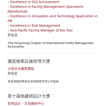
– Excellence in ESG Achievement
– Excellence in Facility Management Operations
(Residential)
– Excellence in Innovation and Technology Application in
FM
– Excellence in Risk Management
– Asia Pacific Facility Manager of the Year
昇悅居
The Hong Kong Chapter Of International Facility Management
Association
優質物業設施管理大獎
大型住宅優異獎狀
昇悅居
香港測量師學會及香港物業管理公司協會
第十屆地建師設計大獎
室內設計 – 文化藝術中心