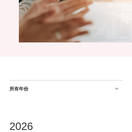
我們
酒
展
動
和營
概
店
聯絡
態
商宗
我們
覽
文
旨
概
化
新
集
監
覽
與
聞
團
管
公
消
稿
可
發
披
告
閑
持
展
露
零
續
里
財
售
發
程
務
展
碑
報
地
管
管
告
產
2026
理
理
公
物