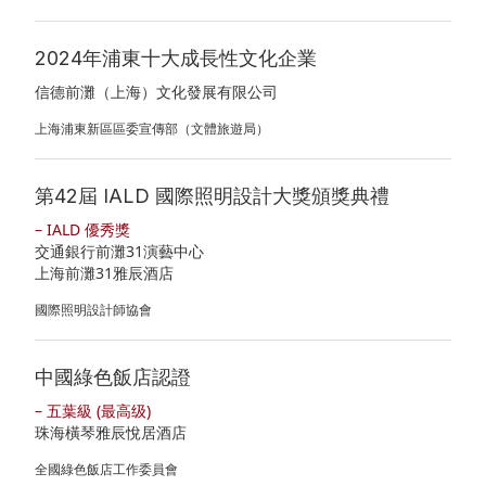
份
報
資
2024年浦東十大成長性文化企業
告
料
信德前灘（上海）文化發展有限公司
發
上海浦東新區區委宣傳部（文體旅遊局）
布
第42屆 IALD 國際照明設計大獎頒獎典禮
公
– IALD 優秀獎
司
交通銀行前灘31演藝中心
上海前灘31雅辰酒店
通
國際照明設計師協會
訊
投
中國綠色飯店認證
資
– 五葉級 (最高级)
者
珠海橫琴雅辰悅居酒店
關
全國綠色飯店工作委員會