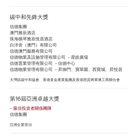
管
層
告
業
治
簡
及
碳中和先鋒大獎
發
架
介
通
信德集團
展
澳門雅辰酒店
構
主
函
珠海橫琴雅辰悅居酒店
物
白洋舍（澳門）有限公司
可
席
業
信德澳門服務有限公司
主
持
信德物業及設施管理有限公司 －星皓廣場
報
銷
信德置業管理有限公司 －信德中心
要
續
信德物業管理有限公司 －昇御門、寶翠園、西寶城、昇悅居
告
售
財
發
大灣區碳中和協會、香港黃金產業集團及香港西貢將軍澳工商聯合會
書
及
務
展
租
第16屆亞洲卓越大獎
企
數
目
賃
– 最佳投資者關係團隊
業
據
標
信德集團
物
資
收
持
亞洲企業管治
業
料
益
份