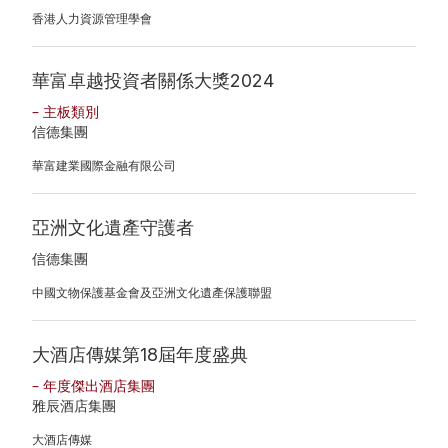
公
作
香港人力資源管理學會
司
共
華富卓越投資者關係大獎2024
簡
融
– 主板類別
報
匠
信德集團
企
心
華富建業國際金融有限公司
業
摯
亞洲文化遺產守護者
通
誠
信德集團
訊
中國文物保護基金會及亞洲文化遺產保護聯盟
可
分
持
析
大酒店傳媒第18屆年度盛典
續
員
– 年度傑出酒店集團
發
雅辰酒店集團
股
展
大酒店傳媒