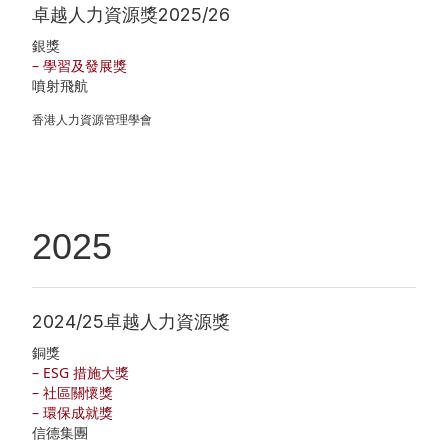
卓越人力資源獎2025/26
者
ESG
銀獎
– 學習及發展獎
服
支
噴射飛航
務
柱
香港人力資源管理學會
投
自
資
然
者
諧
2025
日
和
誌
商
公
2024/25卓越人力資源獎
社
銅獎
司
共
– ESG 措施大獎
簡
– 社區關懷獎
榮
– 環保成就獎
介
協
信德集團