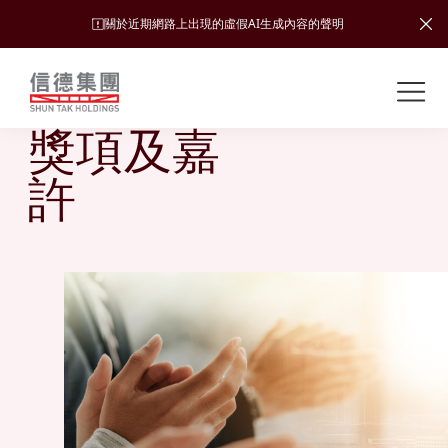
關於近期網路上出現的虛假AI生成內容的聲明
Shuntak Group
About Us
關
獎項及嘉
於
我
業
許
們
務
新
聞
簡
中
運
投
介
心
輸
資
者
可
願
關
旅
持
係
企
景、
續
遊
加入
業
發
使命