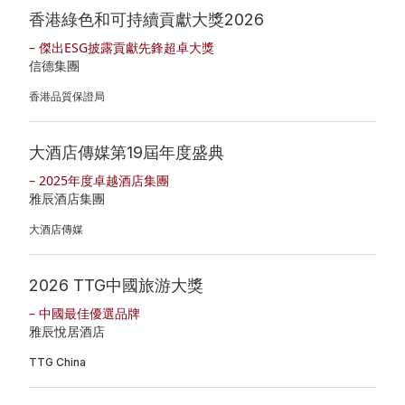
管
香港綠色和可持續貢獻大獎2026
企
表
者
理
– 傑出ESG披露貢獻先鋒超卓大獎
業
摘
參
信德集團
管
要
與
投
香港品質保證局
治
資
風
資
獎
產
大酒店傳媒第19屆年度盛典
險
娛
– 2025年度卓越酒店集團
項
負
管
樂
雅辰酒店集團
及
債
理
郵
大酒店傳媒
嘉
表
政
輪
許
摘
策
2026 TTG中國旅游大獎
碼
– 中國最佳優選品牌
刊
要
及
頭
雅辰悅居酒店
物
聲
TTG China
投
明
資