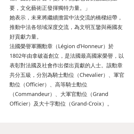
管
企
表
要，文化藝術正發揮獨特力量。」
者
理
她表示，未來將繼續擔當中法交流的橋樑紐帶，
業
摘
參
推動中法各領域深度交流，為文明互鑒與兩國友
管
要
與
投
好貢獻力量。
治
資
風
資
法國榮譽軍團勳章（Légion d’Honneur）於
獎
產
險
娛
1802年由拿破崙創立，是法國最高國家榮譽，以
項
負
管
樂
表彰對法國及社會作出傑出貢獻的人士。該勳章
及
債
理
郵
共分五級，分別為騎士勳位（Chevalier）、軍官
嘉
表
政
勳位（Officier）、高等騎士勳位
輪
許
摘
（Commandeur）、大軍官勳位（Grand
策
碼
Officier）及大十字勳位（Grand-Croix）。
刊
要
及
頭
物
聲
投
明
資