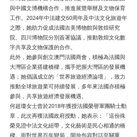
管
層
告
業
與中國文博機構合作，推進展覽舉辦及文物保育
治
簡
及
發
工作。2024年中法建交60周年及中法文化旅遊年
架
介
通
之際，她助力促成法國吉美博物館與敦煌研究
展
構
院、四川博物院分別簽署協議，推動敦煌文化數
主
函
物
可
字共享及文物保護的合作。
席
業
主
此外，她參與創立澳門法國商會，積極為法國與
持
報
銷
大灣區企業搭建橋樑，攜手把握大灣區的發展機
要
續
告
售
遇；她倡議成立的「世界旅遊經濟論壇」，致力
財
發
書
及
推動全球旅遊業可持續發展，多年來法國亦積極
務
展
租
參與，共享旅遊經濟發展機遇。
企
數
目
賃
何超瓊女士曾於2018年獲授法國榮譽軍團騎士勳
業
據
標
章，此次再獲法國政府授勳，她表示：「這份殊
物
資
收
持
榮見證中法文化紐帶，文化藝術是民心相通的橋
業
料
益
份
樑。面對世界百年變局，開放包容對話至關重