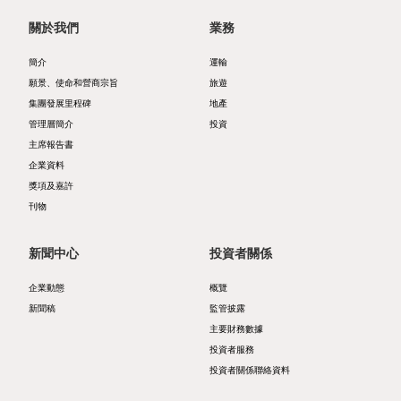
關於我們
業務
者
ESG
服
支
簡介
運輸
願景、使命和營商宗旨
旅遊
務
柱
集團發展里程碑
地產
投
管理層簡介
投資
自
主席報告書
資
然
企業資料
獎項及嘉許
者
諧
刊物
日
和
新聞中心
投資者關係
誌
商
公
社
企業動態
概覽
新聞稿
監管披露
司
共
主要財務數據
簡
投資者服務
榮
投資者關係聯絡資料
介
協