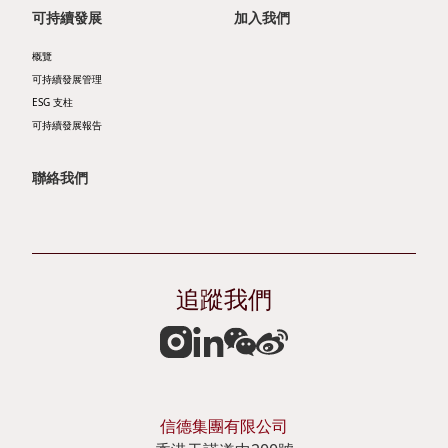
公
可持續發展
加入我們
作
司
共
概覽
可持續發展管理
簡
融
ESG 支柱
報
匠
可持續發展報告
企
心
聯絡我們
業
摯
通
誠
訊
追蹤我們
可
分
持
析
續
員
發
股
信德集團有限公司
展