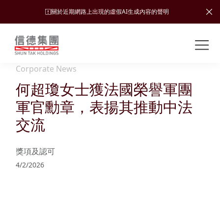
關於近期網路上出現的虛假AI生成內容的聲明
Shuntak Group
關
於
Corporate News
我
何超瓊女士獲法國榮譽軍團
業
們
務
軍官勳章，表揚其推動中法
新
交流
聞
簡
中
運
投
獎項及認可
介
心
輸
資
4/2/2026
者
可
願
關
旅
持
係
企
景、
續
遊
加入
業
發
使命