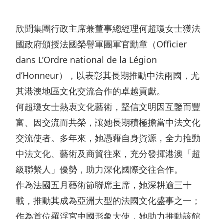
我們
酒
展
動
和營
概
店
聯絡
欣聞集團行政主席兼董事總經理何超瓊女士獲法
態
商宗
我們
覽
文
國政府頒授法國榮譽軍團軍官勳章（Officier
旨
概
化
dans L’Ordre national de la Légion
新
集
監
覽
d’Honneur），以表彰其長期推動中法兩國，尤
與
聞
團
管
其港澳地區文化交流合作的卓越貢獻。
公
消
稿
可
發
披
告
何超瓊女士熱衷文化藝術，堅信文明因互鑒而豐
閑
持
展
露
富、因交流而共榮，讓她長期積極擔當中法文化
零
續
交流使者。多年來，她憑藉自身資源，全力推動
里
財
售
發
中法文化、藝術及商貿往來，充分發揮港澳「超
程
務
級聯繫人」優勢，助力深化國際交往合作。
展
碑
報
地
作為法國五月藝術節聯席主席，她深耕逾三十
管
管
告
產
載，推動其成為亞洲大型的法國文化盛事之一；
理
理
公
物
作為首位羅浮宮中國形象大使，她助力推動該館