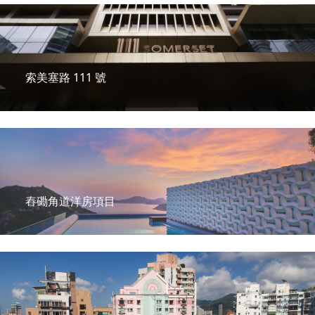
索美塞路 111 號
舂磡角道洋房項目