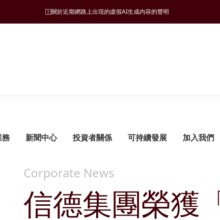
關於近期網路上出現的虛假AI生成內容的聲明
業務
新聞中心
投資者關係
可持續發展
加入我們
Corporate News
信德集團榮獲「
可持續發展管理
旅遊
願景、使命和營商宗旨
新聞稿
監管披露
ESG 支柱
地產
集團發展里程碑
管治架構
酒店
財務報告
自然諧和
物業發展