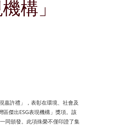
現機構」
獎項及嘉許
租賃
公司簡介
郵輪碼頭
刊物
公司簡報
企業通訊
分析員
股份資料
發布公司通訊
投資者關係聯絡資料
表現嘉許禮」，表彰在環境、社會及
灣區傑出ESG表現機構」獎項。該
一同頒發。此項殊榮不僅印證了集