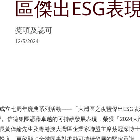
區傑出ESG表
管理層簡介
可持續發展目標
文化與消閑
公告及通函
商社共榮
物業銷售及
主席報告書
持份者參與
零售
協作共融
物業管理
獎項及認可
風險管理
匠心摯誠
12/5/2024
政策及聲明
主要財務數據
收益表摘要
資產負債表摘要
成立七周年慶典系列活動——「大灣區之夜暨傑出ESG
企業。信德集團憑藉卓越的可持續發展表現，榮獲「2024大
長黃偉綸先生及粵港澳大灣區企業家聯盟主席蔡冠深博士
投入，更彰顯了全體同事對推動可持續發展的堅定承諾。