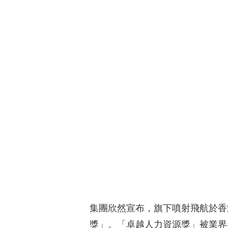
集團欣然宣布，旗下噴射飛航於香港
獎」。「卓越人力資源獎」被業界