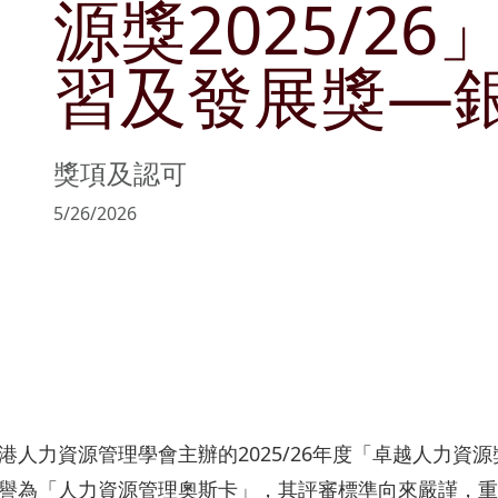
源獎2025/2
管理層簡介
可持續發展目標
文化與消閑
公告及通函
商社共榮
物業銷售及
習及發展獎—
主席報告書
持份者參與
零售
協作共融
物業管理
風險管理
匠心摯誠
政策及聲明
獎項及認可
主要財務數據
5/26/2026
收益表摘要
資產負債表摘要
人力資源管理學會主辦的2025/26年度「卓越人力資
譽為「人力資源管理奧斯卡」，其評審標準向來嚴謹，重