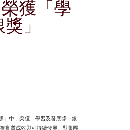
6」榮獲「學
獎項及嘉許
租賃
公司簡介
郵輪碼頭
銀獎」
刊物
公司簡報
企業通訊
分析員
股份資料
發布公司通訊
投資者關係聯絡資料
源獎」中，榮獲「學習及發展獎—銀
視實質成效與可持續發展。對集團