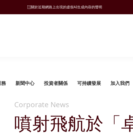
關於近期網路上出現的虛假AI生成內容的聲明
業務
新聞中心
投資者關係
可持續發展
加入我們
Corporate News
噴射飛航於「
可持續發展管理
旅遊
願景、使命和營商宗旨
新聞稿
監管披露
ESG 支柱
地產
集團發展里程碑
管治架構
酒店
財務報告
自然諧和
物業發展