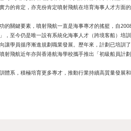
實力的肯定，亦充份肯定噴射飛航在培育海事人才方面的
功的關鍵要素，噴射飛航一直是海事專才的搖籃，自200
」，至今仍是唯一設有系統化海事人才（跨境客船）培訓
向讓學員循序漸進規劃職業發展。歷年來，計劃已培訓了9
噴射飛航近年亦與香港航海學校攜手推出「初級船員計劃
訓體系，積極培育更多專才，推動行業持續高質量發展和