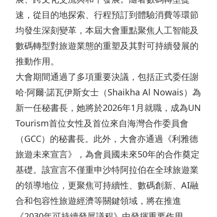
管
層
告
業
速，從目的地探索、行程預訂到體驗消費等環節
治
簡
及
發
均發生深刻變革，本屆大會重點聚焦人工智能及
架
介
通
展
數碼轉型對旅遊業態的重塑及其對可持續發展的
構
主
函
推動作用。
物
可
大會期間通過了多項重要決議，包括正式委任謝
席
業
主
持
哈·阿爾·諾瓦伊斯女士（Shaikha Al Nowais）為
報
銷
要
新一任秘書長，她將於2026年1月就職，成為UN
續
告
售
Tourism首位女性及首位來自海灣合作委員會
財
發
書
及
（GCC）的秘書長。此外，大會亦通過《利雅德
務
展
租
旅遊未來宣言》，為會員國未來50年的合作奠定
企
數
目
賃
基礎。該宣言不僅重申沙特阿拉伯在全球旅遊業
業
據
標
物
的領導地位，更聚焦可持續性、數碼創新、AI融
資
收
持
合和包容性旅遊經濟等關鍵領域，將在推進
業
料
益
份
《2030年可持續發展議程》中發揮重要作用。