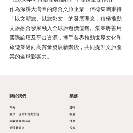
管
企
表
者
作為深耕大灣區的綜合文旅企業，信德集團秉持
理
業
摘
「以文塑旅、以旅彰文」的發展理念，積極推動
參
文旅融合發展融入全球旅遊價值鏈。集團將善用
管
要
與
投
國際論壇及平台資源，攜手各界推動世界文化和
治
資
風
資
旅遊業邁向高質量發展新階段，共同提升文旅產
獎
產
險
娛
業的全球影響力。
項
負
管
樂
及
債
理
郵
嘉
表
政
輪
許
摘
策
碼
關於我們
業務
刊
要
及
頭
簡介
運輸
物
聲
願景、使命和營商宗旨
旅遊
投
集團發展里程碑
地產
明
管理層簡介
投資
資