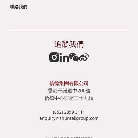
公
作
聯絡我們
司
共
簡
融
報
匠
追蹤我們
企
心
業
摯
通
誠
訊
信德集團有限公司
香港干諾道中200號
可
分
信德中心西座三十九樓
持
析
(852) 2859 3111
續
員
enquiry@shuntakgroup.com
發
股
展