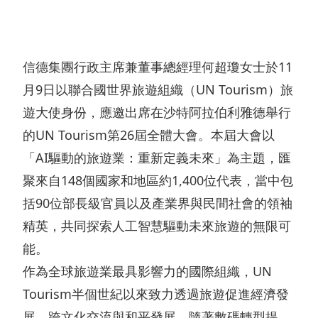
我們
酒
展
動
和營
概
店
聯絡
態
商宗
我們
覽
文
信德集團行政主席兼董事總經理何超瓊女士於11
旨
概
化
新
月9日以聯合國世界旅遊組織（UN Tourism）旅
集
監
覽
與
遊大使身份，應邀出席在沙特阿拉伯利雅德舉行
聞
團
管
的UN Tourism第26屆全體大會。本屆大會以
公
消
稿
可
發
披
告
「AI驅動的旅遊業：重新定義未來」為主題，匯
閑
持
展
露
聚來自148個國家和地區約1,400位代表，當中包
零
續
里
財
括90位部長級官員以及產業界與民間社會的領袖
售
發
精英，共同探索人工智慧驅動未來旅遊的無限可
程
務
展
能。
碑
報
地
作為全球旅遊業最具影響力的國際組織，UN
管
管
告
產
Tourism半個世紀以來致力透過旅遊促進經濟發
理
理
公
物
展、跨文化交流與和平發展。隨著數碼轉型提