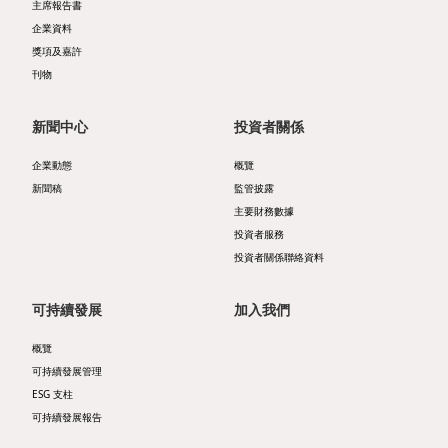
主席報告書
企業資料
者
ESG
獎項及嘉許
服
支
刊物
務
柱
新聞中心
投資者關係
投
自
企業動態
概覽
資
然
新聞稿
監管披露
者
主要財務數據
諧
投資者服務
日
和
投資者關係聯絡資料
誌
商
可持續發展
加入我們
公
社
概覽
司
共
可持續發展管理
簡
榮
ESG 支柱
可持續發展報告
介
協