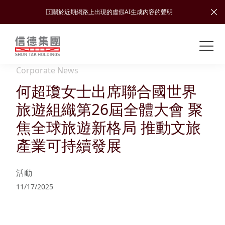
關於近期網路上出現的虛假AI生成內容的聲明
Shuntak Group
關
於
Corporate News
我
何超瓊女士出席聯合國世界
業
們
務
旅遊組織第26屆全體大會 聚
新
焦全球旅遊新格局 推動文旅
聞
簡
產業可持續發展
中
運
投
介
心
輸
資
活動
者
可
願
11/17/2025
關
旅
持
係
企
景、
續
遊
加入
業
發
使命