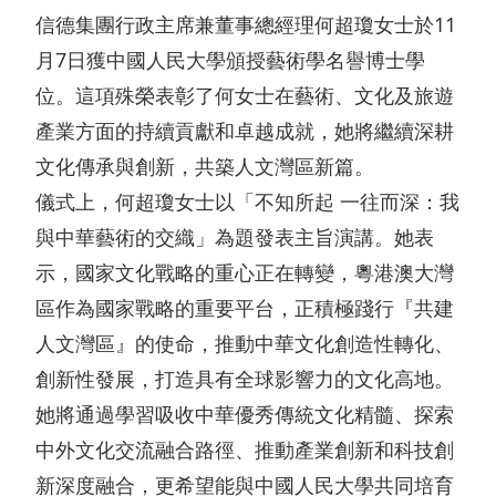
我們
酒
展
信德集團行政主席兼董事總經理何超瓊女士於11
動
和營
概
店
聯絡
月7日獲中國人民大學頒授藝術學名譽博士學
態
商宗
我們
覽
文
位。這項殊榮表彰了何女士在藝術、文化及旅遊
旨
概
產業方面的持續貢獻和卓越成就，她將繼續深耕
化
新
集
監
覽
文化傳承與創新，共築人文灣區新篇。
與
聞
團
管
儀式上，何超瓊女士以「不知所起 一往而深：我
公
消
稿
可
發
披
與中華藝術的交織」為題發表主旨演講。她表
告
閑
持
示，國家文化戰略的重心正在轉變，粵港澳大灣
展
露
零
續
區作為國家戰略的重要平台，正積極踐行『共建
里
財
售
人文灣區』的使命，推動中華文化創造性轉化、
發
程
務
創新性發展，打造具有全球影響力的文化高地。
展
碑
報
地
她將通過學習吸收中華優秀傳統文化精髓、探索
管
管
告
產
中外文化交流融合路徑、推動產業創新和科技創
理
理
公
物
新深度融合，更希望能與中國人民大學共同培育