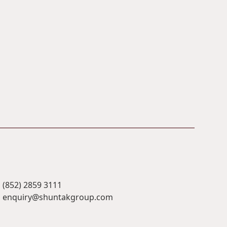
(852) 2859 3111
enquiry@shuntakgroup.com