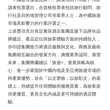
管
層
告
業
讀者投票選出，合資格投票者包括旅行顧問、旅
治
簡
及
發
行社及目的地管理公司等業界人士，為中國旅遊
架
介
通
展
市場具影響力的行業評選之一。
構
主
函
上述獎項充分肯定雅辰酒店集團及旗下品牌在品
物
可
牌建設、產品定位與旅客體驗方面的持續投入，
席
業
主
持
亦印證集團致力將酒店服務與文化、商務及藝術
報
銷
要
氛圍相互融合的發展方向，廣獲業界認同。展望
續
告
售
未來，集團將繼續以「旅遊+」發展策略為核
財
發
書
及
心，進一步鞏固於中國內地及至亞洲旅遊市場的
務
展
租
跨產業優勢，並在「以文塑旅，以旅彰文」的基
企
數
目
賃
礎上，持續提升住宿體驗與服務質素，為旅客提
業
據
標
物
供更優質、更具文化內涵及更可持續的酒店體
資
收
持
驗。
業
料
益
份