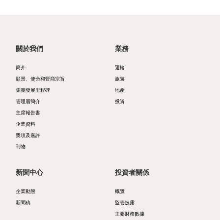
管
企
表
者
理
業
摘
參
管
要
與
關於我們
業務
投
治
資
風
資
簡介
運輸
願景、使命和營商宗旨
旅遊
獎
產
險
娛
集團發展里程碑
地產
項
負
管
樂
管理層簡介
投資
主席報告書
及
債
理
郵
企業資料
嘉
表
獎項及嘉許
政
輪
刊物
許
摘
策
碼
刊
要
及
新聞中心
投資者關係
頭
物
聲
企業動態
概覽
投
新聞稿
監管披露
明
主要財務數據
資