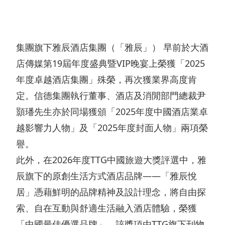
我們
酒
展
動
和營
概
店
聯絡
態
商宗
我們
覽
文
集團旗下雅辰酒店集團（「雅辰」） 早前於大酒
旨
概
化
新
店傳媒第19屆年度盛典暨VIP晚宴上榮獲「2025
集
監
覽
與
年度卓越酒店集團」殊榮，再次獲業界高度肯
聞
團
管
定。信德集團執行董事、酒店及消閒部門總裁尹
公
消
稿
可
發
披
告
顥璠先生亦於同場獲頒「2025年度中國酒店業卓
閑
持
展
露
越影響力人物」及「2025年度封面人物」兩項榮
零
續
里
財
譽。
售
發
此外，在2026年度TTG中國旅遊大獎評選中，雅
程
務
展
辰旗下的原創生活方式酒店品牌——「雅辰悅
碑
報
地
居」憑藉鮮明的品牌精神及設計理念，將自由探
管
管
告
產
索、自在互動與舒適生活融入酒店體驗，榮獲
理
理
公
物
「中國最佳優選品牌」。該獎項由TTG旗下刊物