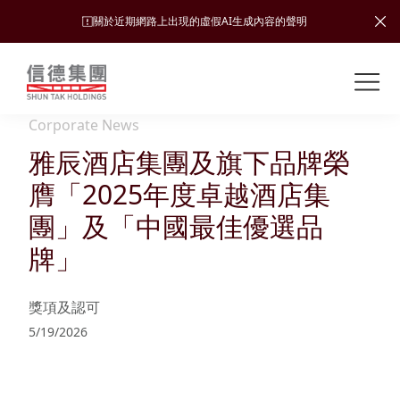
關於近期網路上出現的虛假AI生成內容的聲明
Shuntak Group
關
於
Corporate News
我
雅辰酒店集團及旗下品牌榮
業
們
務
膺「2025年度卓越酒店集
新
團」及「中國最佳優選品
聞
簡
牌」
中
運
投
介
心
輸
資
獎項及認可
者
可
願
5/19/2026
關
旅
持
係
企
景、
續
遊
加入
業
發
使命