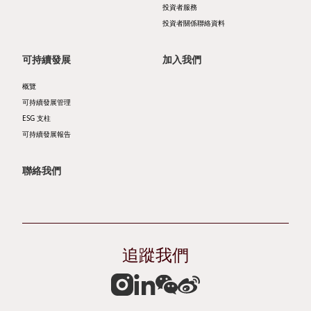
投資者服務
者
ESG
投資者關係聯絡資料
服
支
可持續發展
加入我們
務
柱
概覽
投
自
可持續發展管理
ESG 支柱
資
然
可持續發展報告
者
諧
聯絡我們
日
和
誌
商
公
社
司
共
追蹤我們
簡
榮
介
協