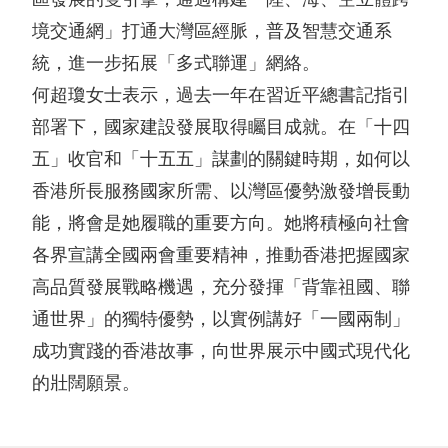
管
層
告
業
境交通網」打通大灣區經脈，普及智慧交通系
治
簡
及
發
統，進一步拓展「多式聯運」網絡。
架
介
通
展
何超瓊女士表示，過去一年在習近平總書記指引
構
主
函
部署下，國家建設發展取得矚目成就。在「十四
物
可
五」收官和「十五五」謀劃的關鍵時期，如何以
席
業
主
持
香港所長服務國家所需、以灣區優勢激發增長動
報
銷
要
能，將會是她履職的重要方向。她將積極向社會
續
告
售
各界宣講全國兩會重要精神，推動香港把握國家
財
發
書
及
高品質發展戰略機遇，充分發揮「背靠祖國、聯
務
展
租
通世界」的獨特優勢，以實例講好「一國兩制」
企
數
目
賃
成功實踐的香港故事，向世界展示中國式現代化
業
據
標
物
的壯闊願景。
資
收
持
業
料
益
份