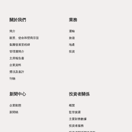
管
企
表
者
理
業
摘
參
關於我們
業務
管
要
與
投
簡介
運輸
願景、使命和營商宗旨
旅遊
治
資
風
資
集團發展里程碑
地產
獎
產
險
娛
管理層簡介
投資
主席報告書
項
負
管
樂
企業資料
及
債
理
郵
獎項及嘉許
刊物
嘉
表
政
輪
許
摘
策
碼
新聞中心
投資者關係
刊
要
及
頭
企業動態
概覽
新聞稿
監管披露
物
聲
主要財務數據
投
明
投資者服務
資