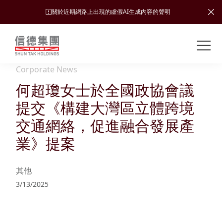
關於近期網路上出現的虛假AI生成內容的聲明
Shuntak Group
關
於
Corporate News
我
何超瓊女士於全國政協會議
業
們
務
提交《構建大灣區立體跨境
新
交通網絡，促進融合發展產
聞
簡
業》提案
中
運
投
介
心
輸
資
其他
者
可
願
3/13/2025
關
旅
持
係
企
景、
續
遊
加入
業
發
使命