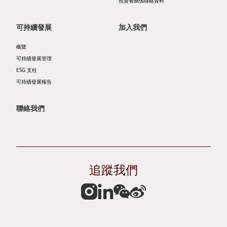
投資者關係聯絡資料
者
ESG
可持續發展
加入我們
服
支
概覽
務
柱
可持續發展管理
投
ESG 支柱
自
可持續發展報告
資
然
者
聯絡我們
諧
日
和
誌
商
公
社
追蹤我們
司
共
簡
榮
介
協