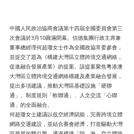
我們
酒
展
動
和營
概
店
聯絡
態
商宗
我們
覽
文
中國人民政治協商會議第十四屆全國委員會第三
旨
概
化
新
次會議於3月10圓滿閉幕。信德集團行政主席兼
集
監
覽
與
董事總經理何超瓊女士作為全國政協常委參會，
聞
團
管
並提交了題為《構建大灣區立體跨境交通網絡，
公
消
稿
可
發
披
告
促進融合發展產業》的提案。該提案聚焦粵港澳
閑
持
展
露
大灣區立體跨境交通網絡構建及產業融合發展，
零
續
里
財
提出多項建議，推動大灣區基礎設施「硬聯
售
發
通」、制度規則「軟聯通」、人文交流「心聯
程
務
展
通」的全面融合。
碑
報
地
何超瓊女士建議以低空經濟賦能，完善跨境立體
管
管
告
產
網路交通建設，並結合賽會經濟，打造驅動大灣
理
理
公
物
區發展的雙引擎，通過構建「陸、海、空立體跨