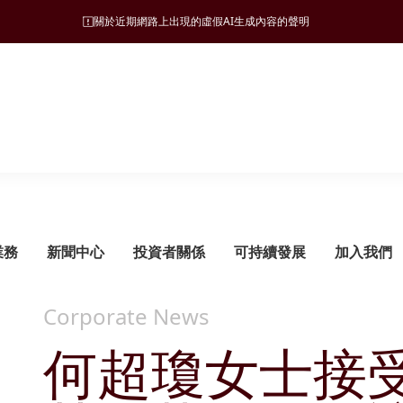
關於近期網路上出現的虛假AI生成內容的聲明
業務
新聞中心
投資者關係
可持續發展
加入我們
Corporate News
何超瓊女士接
可持續發展管理
旅遊
願景、使命和營商宗旨
新聞稿
監管披露
ESG 支柱
地產
集團發展里程碑
管治架構
酒店
財務報告
自然諧和
物業發展