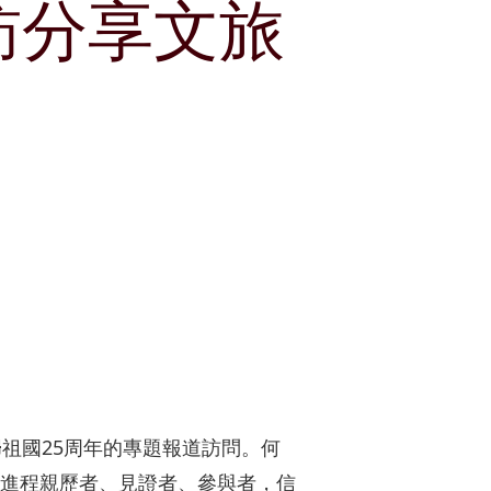
訪分享文旅
獎項及嘉許
租賃
公司簡介
郵輪碼頭
刊物
公司簡報
企業通訊
分析員
股份資料
發布公司通訊
投資者關係聯絡資料
祖國25周年的專題報道訪問。何
進程親歷者、見證者、參與者，信