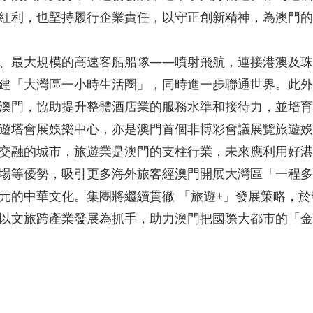
紅利，也堅持履行企業責任，以守正創新精神，為澳門的
、最大規模的高速客船船隊——噴射飛航，連接港澳及珠
建「大灣區一小時生活圈」，同時進一步聯通世界。此外
澳門，協助提升整體酒店業的服務水準和接待力，並培育
遊塔會展娛樂中心，亦是澳門首個非博彩會議展覽旅遊娛
交融的城市，旅遊業是澳門的支柱行業，未來應利用好港澳
場等優勢，吸引更多海外旅客經澳門開展大灣區「一程多
元的中華文化。集團將繼續貫徹 「旅遊+」發展策略，
以文旅跨產業發展為抓手，助力澳門把國際大都市的「金