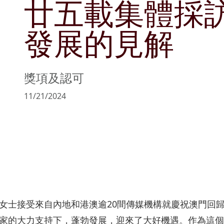
廿五載集體採
管理層簡介
可持續發展目標
文化與消閑
公告及通函
商社共榮
物業銷售及
發展的見解
主席報告書
持份者參與
零售
協作共融
物業管理
風險管理
匠心摯誠
政策及聲明
獎項及認可
主要財務數據
11/21/2024
收益表摘要
資產負債表摘要
女士接受來自內地和港澳逾20間傳媒機構就慶祝澳門回歸
家的大力支持下，蓬勃發展，迎來了大好機遇。作為這個