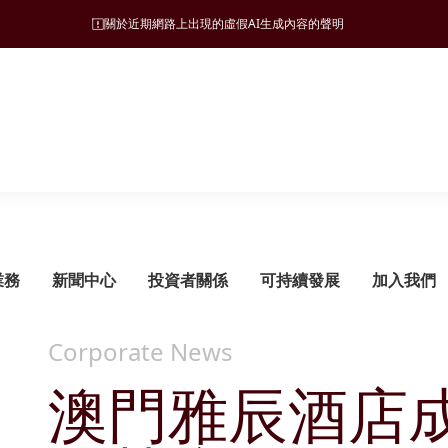
關於近期網路上出現的虛假AI生成內容的聲明
業務
新聞中心
投資者關係
可持續發展
加入我們
Corporate News
澳門雅辰酒店
可持續發展管理
旅遊
願景、使命和營商宗旨
新聞稿
監管披露
ESG 支柱
地產
集團發展里程碑
管治架構
酒店
財務報告
自然諧和
物業發展