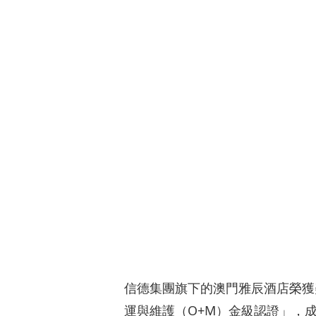
信德集團旗下的澳門雅辰酒店榮獲美國綠色建
運與維護（O+M）金級認證」，