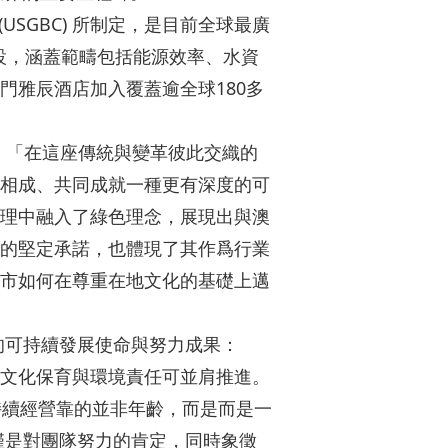
SGBC) 所制定，是目前全球最廣
而設，涵蓋範疇包括能源效率、水資
門雅辰酒店加入覆蓋逾全球180多
。
：「在這座傳統與變革彼此交織的
相成、共同成就一種更有深度的可
理中融入了綠色理念，展現出與澳
的堅定承諾，也體現了其作爲行業
市如何在尊重在地文化的基礎上邁
的可持續發展使命與努力成果：
文化保育與環境責任可並肩推進。
持續經營靠的並非年齡，而是而是一
僅是對團隊努力的肯定，同時象徵