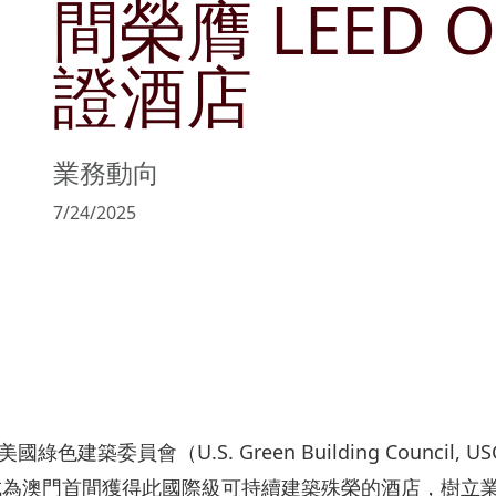
間榮膺 LEED 
管理層簡介
可持續發展目標
文化與消閑
公告及通函
商社共榮
物業銷售及
證酒店
主席報告書
持份者參與
零售
協作共融
物業管理
風險管理
匠心摯誠
政策及聲明
業務動向
主要財務數據
7/24/2025
收益表摘要
資產負債表摘要
築委員會（U.S. Green Building Council, 
成為澳門首間獲得此國際級可持續建築殊榮的酒店，樹立