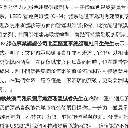
最具公信力之綠色建築評級制度，由美國綠色建築委員會 (U
。LEED 營運與維護 (O+M）體系認證專為現有建築
理及使用者體驗等方面的營運與維護指標。此次認證讓澳
建項目之列，共同引領建築環境轉型，實踐可持續發展的願景
&
綠色事業認證公司北亞區董事總經理杜日生先生
表示
式証明了：文化傳承與環境責任並不矛盾，它們可以相輔
史記憶的酒店，在保留城市文化底蘊的同時，也在運營管
成果，離不開信德集團多年來的前瞻佈局和對可持續發展
見。在我們看來，這不僅是一家酒店的突破，更爲亞洲城
引。」
總裁兼澳門雅辰酒店總經理溫誠睿先生
在致辭中重申酒店
我們深感自豪能為城市綠色發展目標作出一分力，並展示
與經典魅力，不被歲月所限，並擁抱轉變與創新。發展可
感謝USGBC對我們可持續發展承諾的認可，這項認證不