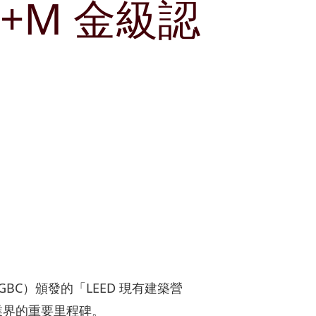
O+M 金級認
獎項及嘉許
租賃
公司簡介
郵輪碼頭
刊物
公司簡報
企業通訊
分析員
股份資料
發布公司通訊
投資者關係聯絡資料
USGBC）頒發的「LEED 現有建築營
業界的重要里程碑。