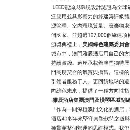
LEED能源與環境設計認證為全球
泛應用並具影響力的綠建築評級體系
源管理、室內環境質量、廢棄物處
個國家、並超過197,000個綠
頒獎典禮上，
美國綠色建築委員會
城市中，澳門雅辰酒店用自己的方
持續實踐。這座承載着澳門獨特歷
門高度契合的氣質與擔當。這樣的
引領者服務于人、更回饋地球的遠
向綠色未來，提供了一種方向性指
雅辰酒店集團澳門及橫琴區域副
「作為一間深植澳門文化的酒店，
酒店40多年來堅守真摯款待之道
種貫穿整個營運的思維模式。我們