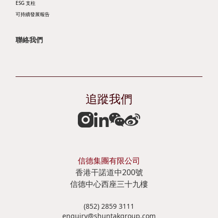
ESG 支柱
可持續發展報告
者
ESG
服
支
聯絡我們
務
柱
投
自
資
然
追蹤我們
者
諧
日
和
誌
商
公
社
信德集團有限公司
香港干諾道中200號
司
共
信德中心西座三十九樓
簡
榮
(852) 2859 3111
介
協
enquiry@shuntakgroup.com