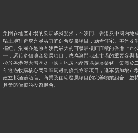
主席報告書
持份者參與
零售
協作共融
物業管理
風險管理
匠心摯誠
政策及聲明
集團在地產市場的發展成就斐然，在澳門、香港及中國內地
主要財務數據
幅土地打造成充滿活力的綜合發展項目，涵蓋住宅、零售及
樞紐。集團亦是擁有澳門最大的可發展樓面面積的香港上市
收益表摘要
一，憑藉多個地產發展項目，成為澳門地產市場的重要參與
資產負債表摘要
極於粵港澳大灣區及中國內地房地產市場擴展業務。集團於
年透過收購核心商業區周邊的優質物業項目，進軍新加坡市
建立起涵蓋酒店、商業及住宅發展項目的完善物業組合，並
具策略價值的投資機會。