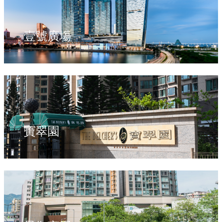
壹號廣塲
寶翠園