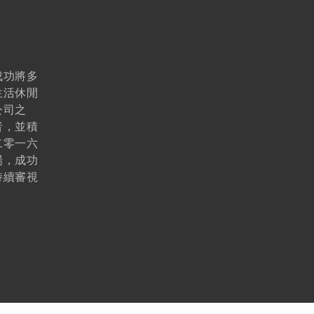
刊物
公司簡報
企業通訊
分析員
成功將多
股份資料
生活休閒
公司之
發布公司通訊
者，並積
投資者關係聯絡資料
二零一六
場，成功
持續審視