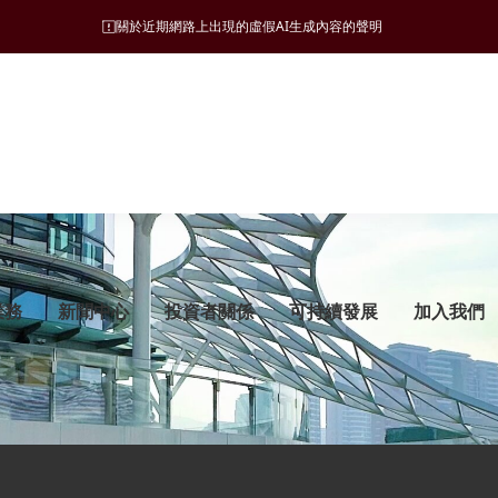
業務
新聞中心
投資者關係
可持續發展
加入我們
可持續發展管理
旅遊
願景、使命和營商宗旨
新聞稿
監管披露
ESG 支柱
地產
集團發展里程碑
管治架構
酒店
財務報告
自然諧和
物業發展
管理層簡介
可持續發展目標
文化與消閑
公告及通函
商社共榮
物業銷售及