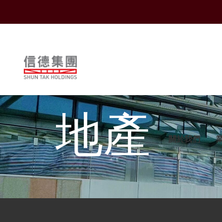
Shuntak Group
地產
關於我們
Business
簡介
運輸
企業動態
概覽
概覽