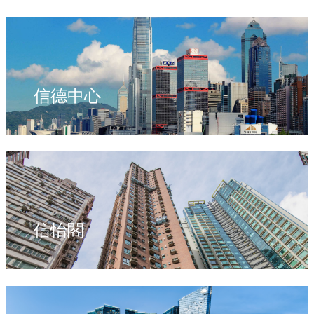
信德中心
信怡閣