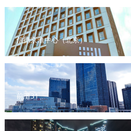
信德京滙中心（北京）
前灘31