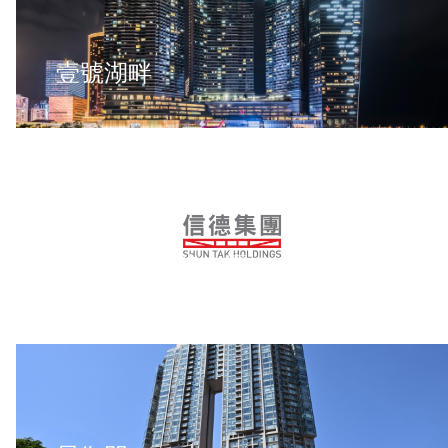
壹號湖畔
廣州信德商務大廈