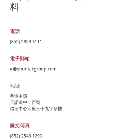
我們
酒
料
展
動
和營
概
店
聯絡
態
商宗
我們
覽
文
電話
旨
概
化
新
(852) 2859 3111
集
監
覽
與
聞
團
管
電子郵箱
公
消
稿
可
發
披
告
ir@shuntakgroup.com
閑
持
展
露
零
續
地址
里
財
售
香港中環
發
程
務
干諾道中二百號
展
信德中心西座三十九字頂樓
碑
報
地
管
管
告
產
圖文傳真
理
理
公
物
(852) 2546 1290