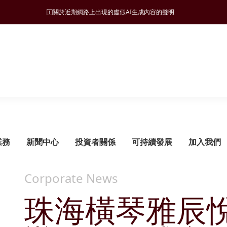
關於近期網路上出現的虛假AI生成內容的聲明
業務
新聞中心
投資者關係
可持續發展
加入我們
Corporate News
珠海橫琴雅辰
可持續發展管理
旅遊
願景、使命和營商宗旨
新聞稿
監管披露
ESG 支柱
地產
集團發展里程碑
管治架構
酒店
財務報告
自然諧和
物業發展