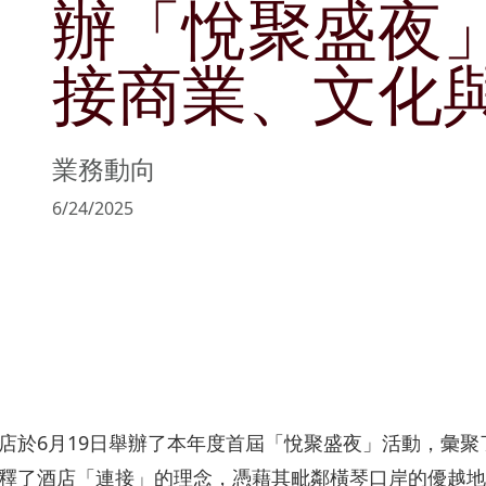
辦「悅聚盛夜
管理層簡介
可持續發展目標
文化與消閑
公告及通函
商社共榮
物業銷售及
接商業、文化
主席報告書
持份者參與
零售
協作共融
物業管理
風險管理
匠心摯誠
政策及聲明
業務動向
主要財務數據
6/24/2025
收益表摘要
資產負債表摘要
店於6月19日舉辦了本年度首屆「悅聚盛夜」活動，彙
釋了酒店「連接」的理念，憑藉其毗鄰橫琴口岸的優越地