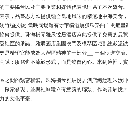
的主要協會以及主要企業和媒體代表也出席了本次盛會。
表演，品嘗思方匯提供融合當地風味的精選地中海美食，
統竹編技藝; 當晚同場還有才華橫溢屢獲殊榮的自閉症畫
協會提供。珠海橫琴雅辰悅居酒店為此提供了免費的展覽
愛社區的承諾。雅辰酒店集團澳門及橫琴區域副總裁溫誠
更是希望它能成為大灣區精神的一部分⎯⎯ 一個促進交流
真誠；服務也不流於形式，而是發自內心。來到這裡，賓
區之間的緊密聯繫。珠海橫琴雅辰悅居酒店總經理朱汝坤
，探索發現，並與社區建立有意義的聯繫。作為雅辰悅居
力的文化平臺。 」