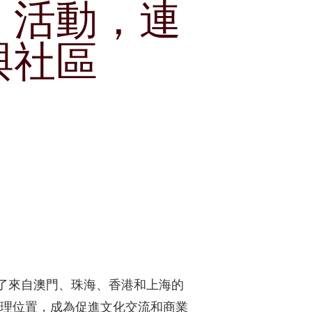
」活動，連
獎項及嘉許
租賃
公司簡介
郵輪碼頭
與社區
刊物
公司簡報
企業通訊
分析員
股份資料
發布公司通訊
投資者關係聯絡資料
聚了來自澳門、珠海、香港和上海的
理位置，成為促進文化交流和商業