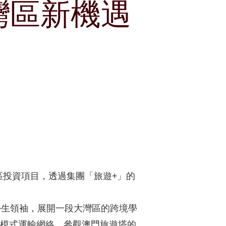
灣區新機遇
獎項及嘉許
租賃
公司簡介
郵輪碼頭
刊物
公司簡報
企業通訊
分析員
股份資料
發布公司通訊
投資者關係聯絡資料
區投資項目，透過集團「旅遊+」的
學生領袖，展開一段大灣區的跨境學
模式運輸網絡，參觀澳門旅遊塔的