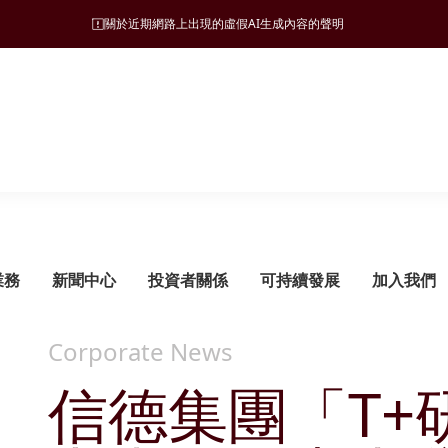
關於近期網路上出現的虛假AI生成內容的聲明
業務
新聞中心
投資者關係
可持續發展
加入我們
Corporate News
信德集團「T+
可持續發展管理
旅遊
願景、使命和營商宗旨
新聞稿
監管披露
ESG 支柱
地產
集團發展里程碑
管治架構
酒店
財務報告
自然諧和
物業發展