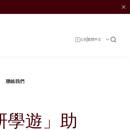
公告
聯絡我們
研學遊」助
企業資料
投資者服務
可持續發展報告
投資
企業管治
投資者日誌
娛樂