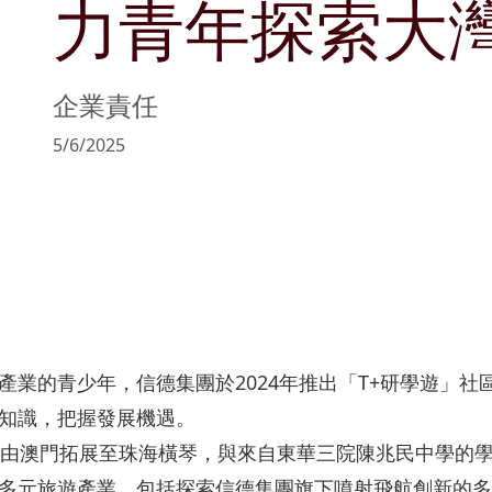
力青年探索大
管理層簡介
可持續發展目標
文化與消閑
公告及通函
商社共榮
物業銷售及
主席報告書
持份者參與
零售
協作共融
物業管理
企業責任
風險管理
匠心摯誠
5/6/2025
政策及聲明
主要財務數據
收益表摘要
資產負債表摘要
產業的青少年，信德集團於2024年推出「T+研學遊」社
知識，把握發展機遇。
功由澳門拓展至珠海橫琴，與來自東華三院陳兆民中學的
多元旅遊產業，包括探索信德集團旗下噴射飛航創新的多