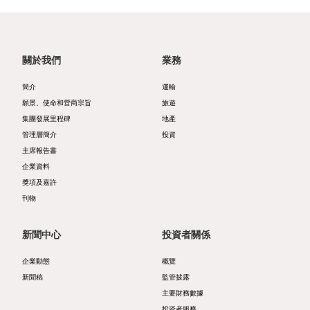
我們
酒
展
動
和營
概
店
聯絡
態
商宗
我們
覽
文
關於我們
業務
旨
概
化
新
簡介
運輸
集
監
覽
願景、使命和營商宗旨
旅遊
與
聞
集團發展里程碑
地產
團
管
公
消
稿
管理層簡介
投資
可
發
披
告
主席報告書
閑
持
企業資料
展
露
零
獎項及嘉許
續
里
財
刊物
售
發
程
務
新聞中心
投資者關係
展
碑
報
地
企業動態
概覽
管
管
告
產
新聞稿
監管披露
理
主要財務數據
理
公
物
投資者服務