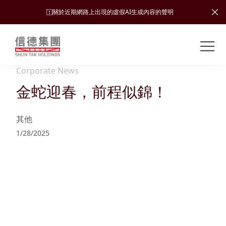
關於近期網路上出現的虛假AI生成內容的聲明
Shuntak Group
關
於
Corporate News
我
金蛇迎春，前程似錦！
業
們
務
其他
新
聞
1/28/2025
簡
中
運
投
介
心
輸
資
者
可
願
關
旅
持
係
企
景、
續
遊
加入
業
發
使命