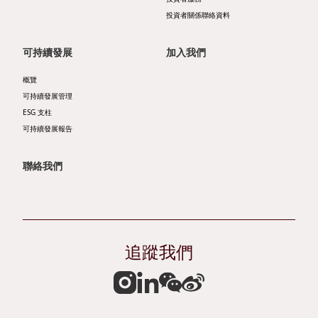
管
層
告
業
投資者關係聯絡資料
治
簡
及
發
可持續發展
加入我們
架
介
通
展
構
概覽
主
函
物
可持續發展管理
可
席
ESG 支柱
業
主
可持續發展報告
持
報
銷
要
續
告
聯絡我們
售
財
發
書
及
務
展
租
企
數
目
賃
追蹤我們
業
據
標
物
資
收
持
業
料
益
份