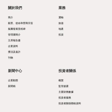
關於我們
業務
者
ESG
服
支
簡介
運輸
願景、使命和營商宗旨
旅遊
務
柱
集團發展里程碑
地產
投
管理層簡介
投資
自
主席報告書
資
然
企業資料
獎項及嘉許
者
諧
刊物
日
和
新聞中心
投資者關係
誌
商
公
社
企業動態
概覽
新聞稿
監管披露
司
共
主要財務數據
簡
投資者服務
榮
投資者關係聯絡資料
介
協