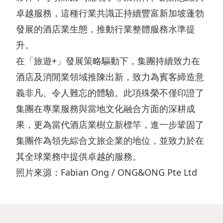
管
企
表
卓越服務，這種行業共識正持續豐富新加坡蓬勃
者
理
發展的酒店業生態，推動行業整體服務水準提
業
摘
參
升。
管
要
與
投
在「旅遊+」發展策略驅動下，集團持續致力在
治
資
風
資
酒店及消閒業領域推陳出新，致力為賓客締造意
獎
產
險
娛
義非凡、令人難忘的體驗。此項殊榮不僅印證了
項
負
管
樂
集團在專業服務與當地文化融合方面的深耕成
及
債
理
郵
果，更為當代酒店業樹立新標竿，進一步鞏固了
嘉
表
政
集團作為領先綜合文旅企業的地位，並致力於在
輪
許
摘
其全球業務中提供卓越的服務。
策
碼
照片來源：Fabian Ong / ONG&ONG Pte Ltd
刊
要
及
頭
物
聲
投
明
資