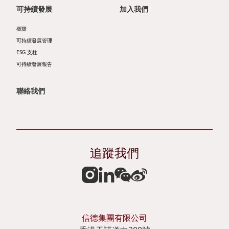
公
可持續發展
加入我們
作
司
共
概覽
可持續發展管理
簡
融
ESG 支柱
報
匠
可持續發展報告
企
心
聯絡我們
業
摯
通
誠
訊
追蹤我們
可
分
持
析
續
員
發
股
信德集團有限公司
展