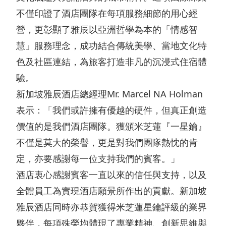
管
層
告
業
不僅印證了酒店團隊在每項服務細節的用心經
治
簡
及
發
營，更彰顯了雅辰以亞洲哲學為本的「情感智
架
介
通
慧」服務理念，成功結合傳統美學、當地文化特
展
構
色及社區連結，為旅客打造非凡的沉浸式住宿體
主
函
物
可
驗。
席
業
主
新加坡雅辰酒店總經理Mr. Marcel NA Holman
持
報
銷
表示：「我們或許擁有優越的硬件，但真正創造
要
續
告
售
價值的是我們酒店團隊。獲頒米芝蓮『一星鑰』
財
發
書
及
不僅是莫大的榮譽，更是對我們團隊熱忱的肯
務
展
租
定，亦要感謝每一位支持我們的賓客。」
企
數
目
賃
酒店衷心感謝賓客一直以來的信任與支持，以及
業
據
標
全體員工為實現酒店願景所作出的貢獻。新加坡
物
資
收
持
雅辰酒店同時亦恭賀獲得米芝蓮星鑰評級的業界
業
料
益
份
夥伴，每項殊榮均體現了專業精神、創新思維與