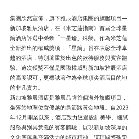
我們
酒
展
動
和營
概
店
聯絡
集團欣然宣佈，旗下雅辰酒店集團的旗艦項目—
態
商宗
我們
覽
文
新加坡雅辰酒店，在《米芝蓮指南》首屆全球星
旨
概
化
鑰酒店評選中榮獲「一星鑰」殊榮。作為米芝蓮
新
集
監
覽
全新推出的權威獎項，「星鑰」旨在表彰全球卓
與
聞
團
管
越的酒店，特別著重於出色的款待服務與賓客體
公
消
稿
可
發
披
告
驗。這次獲獎不僅是國際權威對新加坡雅辰酒店
閑
持
展
露
的高度認可，更標誌著作為全球頂尖酒店目的地
零
續
的非凡實力。
里
財
售
發
新加坡雅辰酒店是雅辰品牌首個海外旗艦項目，
程
務
坐落於地理位置優越的烏節路黃金地段。自2023
展
碑
報
地
年12月開業以來，酒店致力透過設計美學、細膩
管
管
告
產
服務與別具意義的賓客體驗，展現新加坡深厚的
理
理
公
物
文化底蘊與充滿活力的城市精神。這項國際殊榮