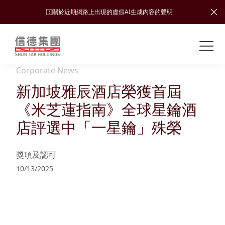
關於近期網路上出現的虛假AI生成內容的聲明
Shuntak Group
關
於
Corporate News
我
新加坡雅辰酒店榮獲首屆
業
們
務
《米芝蓮指南》全球星鑰酒
新
店評選中「一星鑰」殊榮
聞
簡
中
運
投
獎項及認可
介
心
輸
資
10/13/2025
者
可
願
關
旅
持
係
企
景、
續
遊
加入
業
發
使命