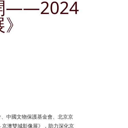
開——2024
獎項及嘉許
租賃
公司簡介
郵輪碼頭
展》
刊物
公司簡報
企業通訊
分析員
股份資料
發布公司通訊
投資者關係聯絡資料
會、中國文物保護基金會、北京京
4 京澳雙城影像展》，助力深化京