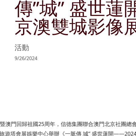
傳”城” 盛世蓮
管理層簡介
可持續發展目標
文化與消閑
公告及通函
商社共榮
物業銷售及
京澳雙城影像
主席報告書
持份者參與
零售
協作共融
物業管理
風險管理
匠心摯誠
政策及聲明
活動
主要財務數據
9/26/2024
收益表摘要
資產負債表摘要
年暨澳門回歸祖國25周年，信德集團聯合澳門北京社團總
遊塔會展娛樂中心舉辦《一脈傳 城” 盛世蓮開——202