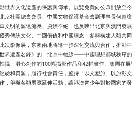
動世界文化遺產的保護與傳承。展覽免費向公眾開放至今年1
北京社團總會會長、中國文物保護基金會副理事長何超瓊
華文明的源遠流長、賡續不絕，也反映出北京與澳門發展
優秀傳統文化、中國價值和中國理念，參與構建人類共同
此次影像展，京澳兩地將進一步深化交流與合作，推動中
世界遺產名錄》的「北京中軸線——中國理想都城秩序的
拍攝、潛心創作的100幅攝影作品和42幅畫作。集團在
經驗和資源，履行社會責任，堅持「以文塑旅、以旅彰文
作，舉辦各類展覽延伸活動，讓港澳青少年對於國家的發