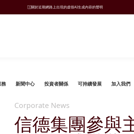
關於近期網路上出現的虛假AI生成內容的聲明
業務
新聞中心
投資者關係
可持續發展
加入我們
Corporate News
信德集團參與
可持續發展管理
旅遊
願景、使命和營商宗旨
新聞稿
監管披露
ESG 支柱
地產
集團發展里程碑
管治架構
酒店
財務報告
自然諧和
物業發展