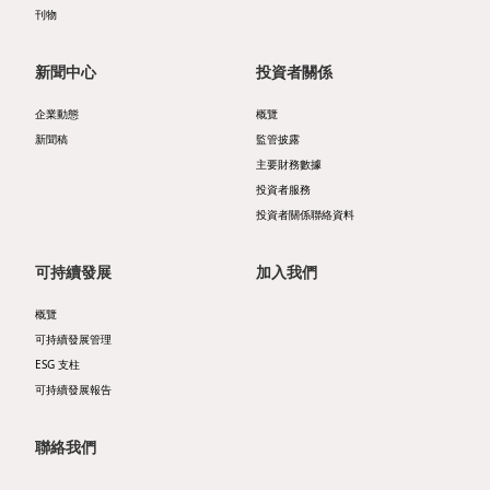
管
層
告
刊物
業
治
簡
及
發
新聞中心
投資者關係
架
介
通
展
企業動態
概覽
構
主
函
物
新聞稿
監管披露
可
主要財務數據
席
業
投資者服務
主
持
報
投資者關係聯絡資料
銷
要
續
告
售
可持續發展
加入我們
財
發
書
及
概覽
務
展
租
可持續發展管理
企
數
目
ESG 支柱
賃
可持續發展報告
業
據
標
物
資
收
持
聯絡我們
業
料
益
份