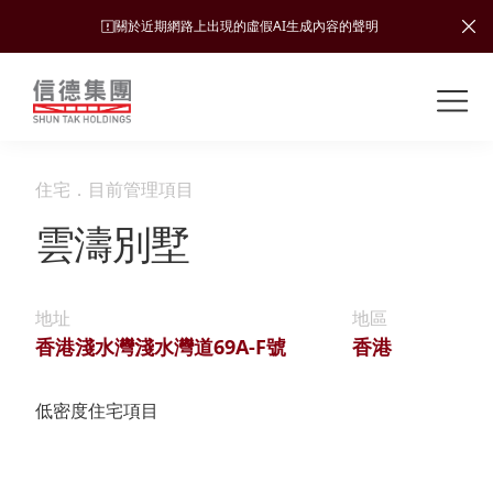
關於近期網路上出現的虛假AI生成內容的聲明
Shuntak Group
關
於
我
住宅
．
目前管理項目
業
們
務
雲濤別墅
新
聞
簡
中
地址
地區
運
投
介
心
香港淺水灣淺水灣道69A-F號
香港
輸
資
者
可
願
低密度住宅項目
關
旅
持
係
企
景、
續
遊
加入
業
發
使命