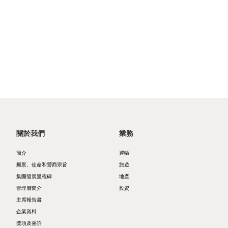
我們
酒
展
動
和營
概
店
聯絡
態
商宗
我們
覽
文
旨
概
化
新
集
監
覽
與
聞
團
管
公
消
稿
可
發
披
告
閑
持
展
露
關於我們
業務
零
續
里
財
售
簡介
運輸
發
程
務
願景、使命和營商宗旨
旅遊
展
集團發展里程碑
地產
碑
報
地
管理層簡介
投資
管
管
告
主席報告書
產
企業資料
理
理
公
物
獎項及嘉許