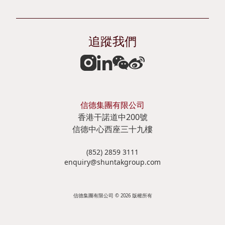
管
企
表
者
理
業
摘
參
追蹤我們
管
要
與
投
治
資
風
資
獎
產
險
娛
項
負
管
樂
信德集團有限公司
香港干諾道中200號
及
債
理
郵
信德中心西座三十九樓
嘉
表
政
輪
(852) 2859 3111
許
摘
策
碼
enquiry@shuntakgroup.com
刊
要
及
頭
物
聲
信德集團有限公司 © 2026 版權所有
投
明
資