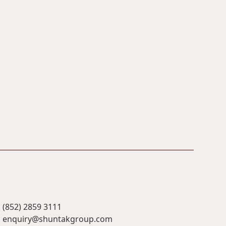
(852) 2859 3111
enquiry@shuntakgroup.com