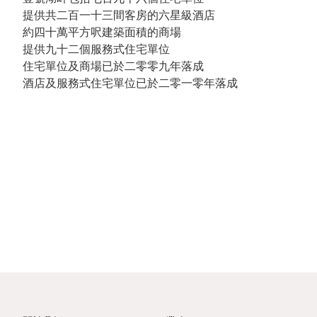
我們
酒
展
提供共二百一十三間客房的六星級酒店
動
和營
概
約四十萬平方呎建築面積的商場
店
聯絡
態
商宗
提供九十二個服務式住宅單位
我們
覽
文
住宅單位及商場已於二零零九年落成
旨
概
酒店及服務式住宅單位已於二零一零年落成
化
新
集
監
覽
與
聞
團
管
公
消
稿
可
發
披
告
閑
持
展
露
零
續
里
財
售
發
程
務
展
碑
報
地
管
管
告
產
理
理
公
物