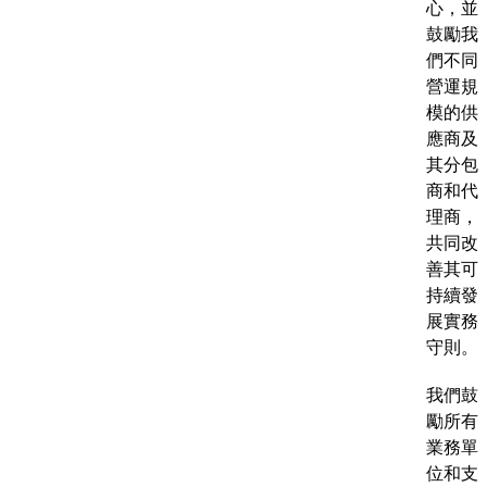
心，並
鼓勵我
們不同
營運規
模的供
應商及
其分包
商和代
理商，
共同改
善其可
持續發
展實務
守則。
我們鼓
勵所有
業務單
位和支