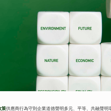
管理層簡介
可持續發展目標
文化與消閑
公告及通函
商社共榮
物業銷售及
主席報告書
持份者參與
零售
協作共融
物業管理
風險管理
匠心摯誠
政策及聲明
主要財務數據
收益表摘要
資產負債表摘要
政策
供應商行為守則
企業道德聲明
多元、平等、共融聲明