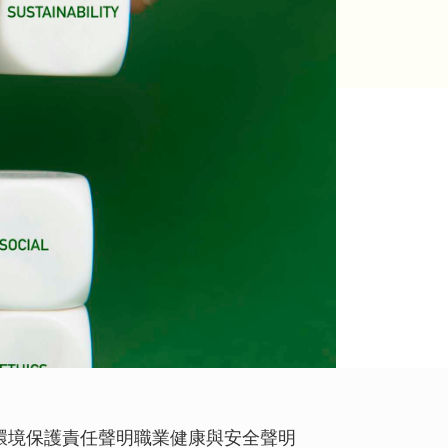
獎項及嘉許
租賃
公司簡介
郵輪碼頭
刊物
公司簡報
企業通訊
分析員
股份資料
發布公司通訊
投資者關係聯絡資料
環境保護責任聲明
職業健康與安全聲明