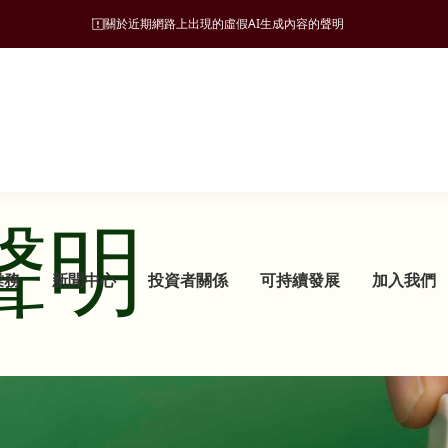
關於近期網路上出現的虛假AI生成內容的聲明
聲明
業務
新聞中心
投資者關係
可持續發展
加入我們
可持續發展管理
旅遊
願景、使命和營商宗旨
新聞稿
監管披露
ESG 支柱
地產
集團發展里程碑
管治架構
酒店
財務報告
自然諧和
物業發展