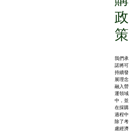
政
策
我們承
諾將可
持續發
展理念
融入營
運領域
中，並
在採購
過程中
除了考
慮經濟