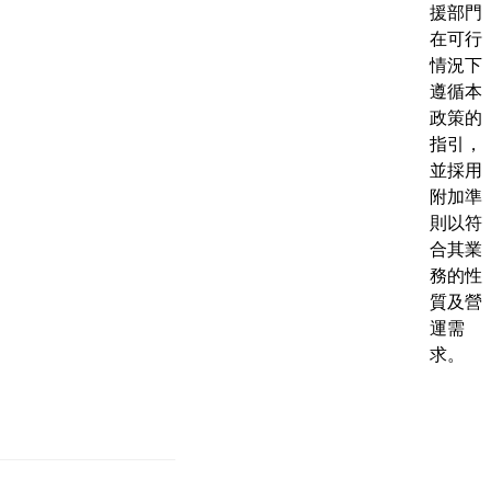
援部門
在可行
情況下
遵循本
政策的
指引，
並採用
附加準
則以符
合其業
務的性
質及營
運需
求。