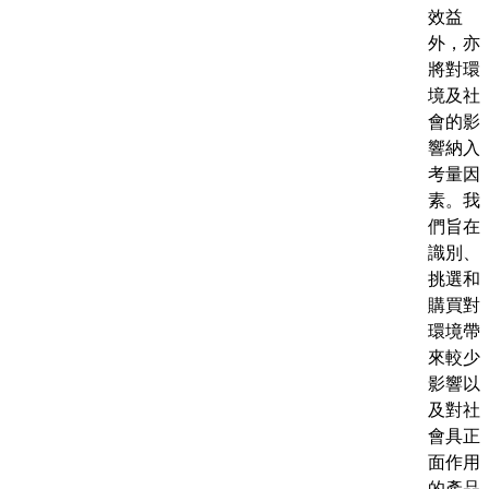
效益
外，亦
將對環
境及社
會的影
響納入
考量因
素。我
們旨在
識別、
挑選和
購買對
環境帶
來較少
影響以
及對社
會具正
面作用
的產品