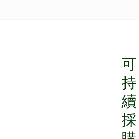
可
持
續
採
購