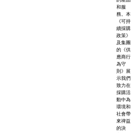
和服
務。本
《可持
續採購
政策》
及集團
的《供
應商行
為守
則》展
示我們
致力在
採購活
動中為
環境和
社會帶
來禆益
的決