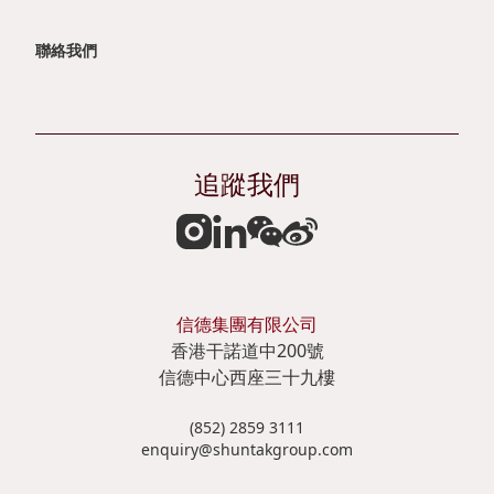
者
ESG
聯絡我們
服
支
務
柱
投
自
追蹤我們
資
然
者
諧
日
和
誌
商
信德集團有限公司
香港干諾道中200號
公
社
信德中心西座三十九樓
司
共
(852) 2859 3111
簡
榮
enquiry@shuntakgroup.com
介
協