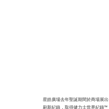
星皓廣場去年聖誕期間於商場展出一
刷新紀錄，取得健力士世界紀錄™