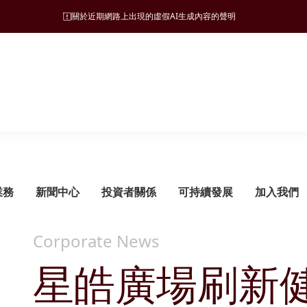
關於近期網路上出現的虛假AI生成內容的聲明
業務
新聞中心
投資者關係
可持續發展
加入我們
Corporate News
星皓廣場刷新
可持續發展管理
旅遊
願景、使命和營商宗旨
新聞稿
監管披露
ESG 支柱
地產
集團發展里程碑
管治架構
酒店
財務報告
自然諧和
物業發展