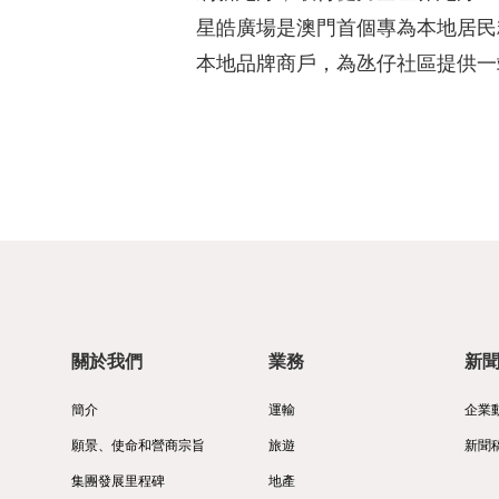
星皓廣場是澳門首個專為本地居民
本地品牌商戶，為氹仔社區提供一
關於我們
業務
新
簡介
運輸
企業
願景、使命和營商宗旨
旅遊
新聞
集團發展里程碑
地產