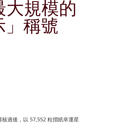
最大規模的
獎項及嘉許
租賃
公司簡介
郵輪碼頭
示」稱號
刊物
公司簡報
企業通訊
分析員
股份資料
發布公司通訊
投資者關係聯絡資料
後，以 57,552 粒摺紙幸運星