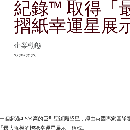
紀錄™ 取得「
管理層簡介
可持續發展目標
文化與消閑
公告及通函
商社共榮
物業銷售及
摺紙幸運星展
主席報告書
持份者參與
零售
協作共融
物業管理
風險管理
匠心摯誠
政策及聲明
企業動態
主要財務數據
3/29/2023
收益表摘要
資產負債表摘要
個超過4.5米高的巨型聖誕願望星，經由英國專家團隊審核過
「最大規模的摺紙幸運星展示」稱號。