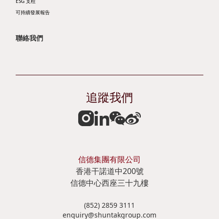
ESG 支柱
可持續發展報告
者
ESG
服
支
聯絡我們
務
柱
投
自
資
然
追蹤我們
者
諧
日
和
誌
商
公
社
信德集團有限公司
香港干諾道中200號
司
共
信德中心西座三十九樓
簡
榮
(852) 2859 3111
介
協
enquiry@shuntakgroup.com