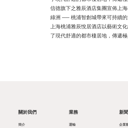
信德旗下之雅辰酒店集團宣佈上海
綠洲 ── 桃浦智創城帶來可持續
上海桃浦雅辰悅居酒店以藝術文化
了現代舒適的都市棲居地，傳遞極
關於我們
業務
新
簡介
運輸
企業