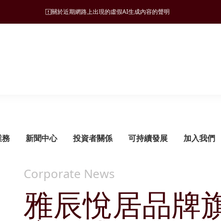
關於近期網路上出現的虛假AI生成內容的聲明
業務
新聞中心
投資者關係
可持續發展
加入我們
Corporate News
雅辰悅居品牌
可持續發展管理
旅遊
願景、使命和營商宗旨
新聞稿
監管披露
ESG 支柱
地產
集團發展里程碑
管治架構
酒店
財務報告
自然諧和
物業發展