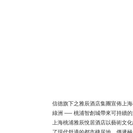
信德旗下之雅辰酒店集團宣佈上海
綠洲 ── 桃浦智創城帶來可持續
上海桃浦雅辰悅居酒店以藝術文化
了現代舒適的都市棲居地，傳遞極