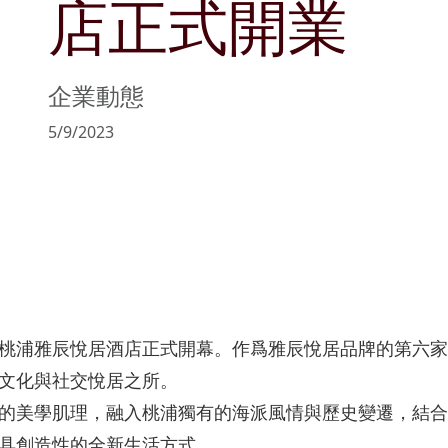
店正式開業
管理層簡介
可持續發展目標
文化與消閑
公告及通函
商社共榮
物業銷售及
主席報告書
持份者參與
零售
協作共融
物業管理
企業動態
風險管理
匠心摯誠
5/9/2023
政策及聲明
主要財務數據
收益表摘要
資產負債表摘要
桃浦雅辰悅居酒店正式開幕。作爲雅辰悅居品牌的第六家
的文化與社交悅居之所。
的美學肌理，融入桃浦獨有的海派風情與歷史變遷，結合
具創造性的全新生活方式。